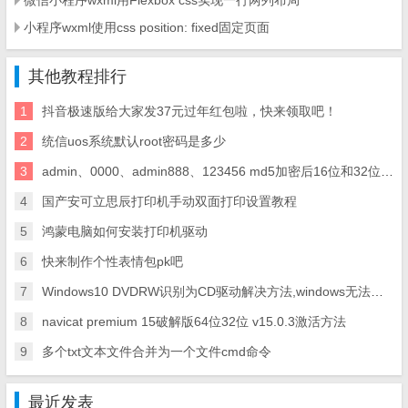
微信小程序wxml用Flexbox css实现一行两列布局
小程序wxml使用css position: fixed固定页面
其他教程排行
1
抖音极速版给大家发37元过年红包啦，快来领取吧！
2
统信uos系统默认root密码是多少
3
admin、0000、admin888、123456 md5加密后16位和32位代码
4
国产安可立思辰打印机手动双面打印设置教程
5
鸿蒙电脑如何安装打印机驱动
6
快来制作个性表情包pk吧
7
Windows10 DVDRW识别为CD驱动解决方法,windows无法读取驱动器E:\中的光盘解决方法
8
navicat premium 15破解版64位32位 v15.0.3激活方法
9
多个txt文本文件合并为一个文件cmd命令
最近发表