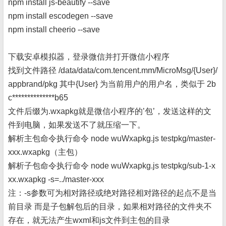
npm install js-beautify --save
npm install escodegen --save
npm install cheerio --save
下载安卓模拟器，登录微信并打开微信小程序
找到文件路径 /data/data/com.tencent.mm/MicroMsg/{User}/
appbrand/pkg 其中{User} 为当前用户的用户名，类似于 2b
c**************b65
文件后缀为.wxapkg就是微信小程序的’包’，发送这样的文
件到电脑，如果发送不了就压缩一下。
解析主包命令执行命令 node wuWxapkg.js testpkg/master-
xxx.wxapkg（主包）
解析子包命令执行命令 node wuWxapkg.js testpkg/sub-1-x
xx.wxapkg -s=../master-xxx
注：-s参数可为相对路径或绝对路径相对路径的起点不是当
前目录 而是子包解包后的目录，如果相对路径的文件夹不
存在，就无法产生wxml和js文件到主包的目录