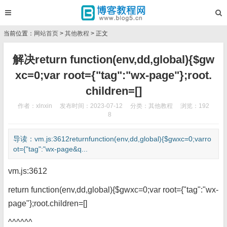
当前位置：
网站首页
>
其他教程
> 正文
解决return function(env,dd,global){$gw
xc=0;var root={"tag":"wx-page"};root.
children=[]
作者：xlnxin
发布时间：2023-07-12
分类：
其他教程
浏览：192
8
导读：vm.js:3612returnfunction(env,dd,global){$gwxc=0;varro
ot={"tag":"wx-page&q...
vm.js:3612
return function(env,dd,global){$gwxc=0;var root={"tag":"wx-
page"};root.children=[]
^^^^^^