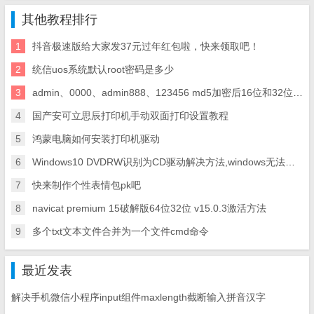
其他教程排行
1
抖音极速版给大家发37元过年红包啦，快来领取吧！
2
统信uos系统默认root密码是多少
3
admin、0000、admin888、123456 md5加密后16位和32位代码
4
国产安可立思辰打印机手动双面打印设置教程
5
鸿蒙电脑如何安装打印机驱动
6
Windows10 DVDRW识别为CD驱动解决方法,windows无法读取驱动器E:\中的光盘解决方法
7
快来制作个性表情包pk吧
8
navicat premium 15破解版64位32位 v15.0.3激活方法
9
多个txt文本文件合并为一个文件cmd命令
最近发表
解决手机微信小程序input组件maxlength截断输入拼音汉字