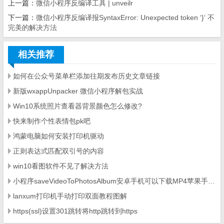
上一篇：
微信小程序反编译工具 | unveilr
下一篇：
微信小程序反编译报SyntaxError: Unexpected token ‘}‘ 不
完美的解决方法
相关推荐
如何在公众号菜单栏添加往期发布历史文章链接
新版wxappUnpacker 微信小程序解包实战
Win10系统照片查看器背景颜色怎么修改?
快来制作个性表情包pk吧
鸿蒙电脑如何安装打印机驱动
正则表达式匹配双引号的内容
win10看图软件不见了解决方法
小程序saveVideoToPhotosAlbum安卓手机可以下载MP4苹果手机不能下载解决方法
lanxum打印机手动打印双面教程图解
https(ssl)设置301跳转将http跳转到https