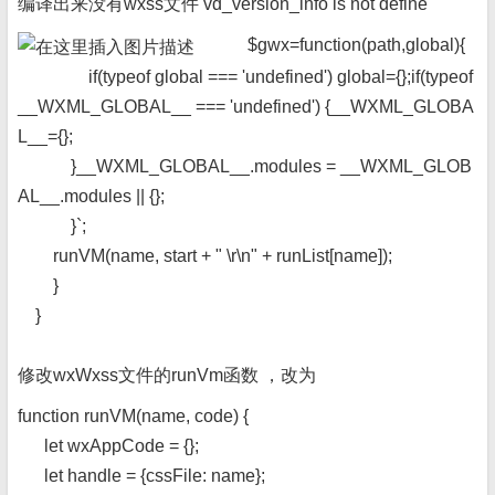
编译出来没有wxss文件 vd_version_info is not define
$gwx=function(path,global){
if(typeof global === 'undefined') global={};if(typeof
__WXML_GLOBAL__ === 'undefined') {__WXML_GLOBA
L__={};
}__WXML_GLOBAL__.modules = __WXML_GLOB
AL__.modules || {};
}`;
runVM(name, start + " \r\n" + runList[name]);
}
}
修改wxWxss文件的runVm函数 ，改为
function runVM(name, code) {
let wxAppCode = {};
let handle = {cssFile: name};