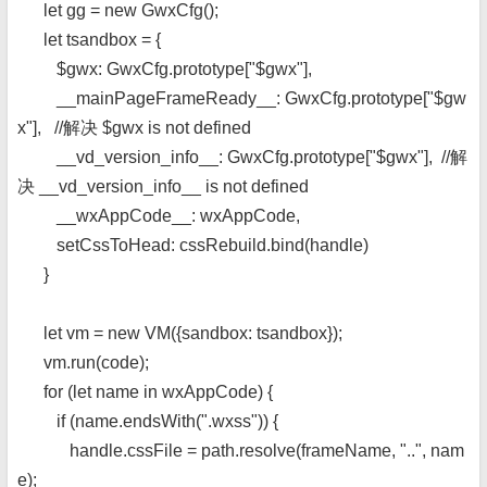
let gg = new GwxCfg();
let tsandbox = {
$gwx: GwxCfg.prototype["$gwx"],
__mainPageFrameReady__: GwxCfg.prototype["$gw
x"], //解决 $gwx is not defined
__vd_version_info__: GwxCfg.prototype["$gwx"], //解
决 __vd_version_info__ is not defined
__wxAppCode__: wxAppCode,
setCssToHead: cssRebuild.bind(handle)
}
let vm = new VM({sandbox: tsandbox});
vm.run(code);
for (let name in wxAppCode) {
if (name.endsWith(".wxss")) {
handle.cssFile = path.resolve(frameName, "..", nam
e);