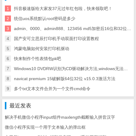
1
抖音极速版给大家发37元过年红包啦，快来领取吧！
2
统信uos系统默认root密码是多少
3
admin、0000、admin888、123456 md5加密后16位和32位代码
4
国产安可立思辰打印机手动双面打印设置教程
5
鸿蒙电脑如何安装打印机驱动
6
快来制作个性表情包pk吧
7
Windows10 DVDRW识别为CD驱动解决方法,windows无法读取驱动器E:\中的光盘解决方法
8
navicat premium 15破解版64位32位 v15.0.3激活方法
9
多个txt文本文件合并为一个文件cmd命令
最近发表
解决手机微信小程序input组件maxlength截断输入拼音汉字
微信小程序实现一个用于文本输入的弹出框