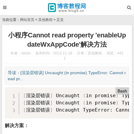
当前位置：
网站首页
>
其他教程
> 正文
小程序Cannot read property 'enableUp
dateWxAppCode'解决方法
作者：xlnxin
发布时间：2023-11-18
分类：
其他教程
浏览：442
2
导读：[渲染层错误] Uncaught (in promise) TypeError: Cannot r
ead pr...
Bash
[
渲染层错误
]
 Uncaught 
(
in promise
)
 Type
[
渲染层错误
]
 Uncaught 
(
in promise
)
 Type
[
渲染层错误
]
 Uncaught TypeError: Cannot
解决方案：