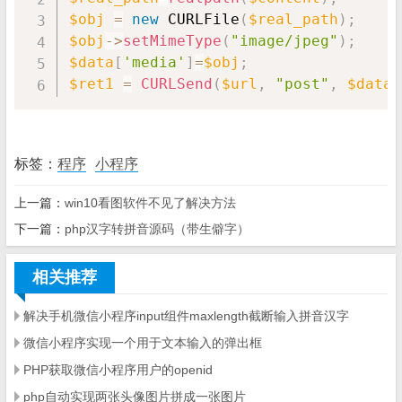
$obj
=
new
CURLFile
(
$real_path
)
;
$obj
-
>
setMimeType
(
"image/jpeg"
)
;
$data
[
'media'
]
=
$obj
;
$ret1
=
CURLSend
(
$url
,
"post"
,
$data
标签：
程序
小程序
上一篇：
win10看图软件不见了解决方法
下一篇：
php汉字转拼音源码（带生僻字）
相关推荐
解决手机微信小程序input组件maxlength截断输入拼音汉字
微信小程序实现一个用于文本输入的弹出框
PHP获取微信小程序用户的openid
php自动实现两张头像图片拼成一张图片