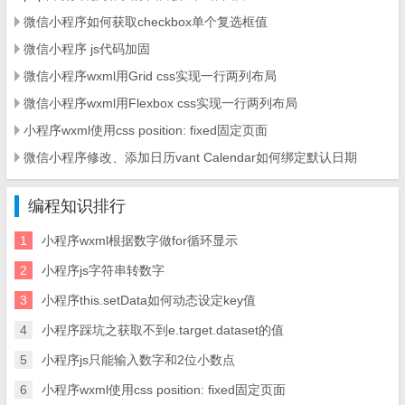
微信小程序如何获取checkbox单个复选框值
微信小程序 js代码加固
微信小程序wxml用Grid css实现一行两列布局
微信小程序wxml用Flexbox css实现一行两列布局
小程序wxml使用css position: fixed固定页面
微信小程序修改、添加日历vant Calendar如何绑定默认日期
编程知识排行
1
小程序wxml根据数字做for循环显示
2
小程序js字符串转数字
3
小程序this.setData如何动态设定key值
4
小程序踩坑之获取不到e.target.dataset的值
5
小程序js只能输入数字和2位小数点
6
小程序wxml使用css position: fixed固定页面