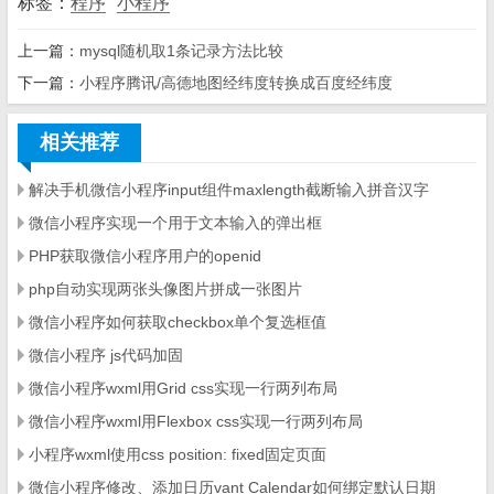
标签：
程序
小程序
上一篇：
mysql随机取1条记录方法比较
下一篇：
小程序腾讯/高德地图经纬度转换成百度经纬度
相关推荐
解决手机微信小程序input组件maxlength截断输入拼音汉字
微信小程序实现一个用于文本输入的弹出框
PHP获取微信小程序用户的openid
php自动实现两张头像图片拼成一张图片
微信小程序如何获取checkbox单个复选框值
微信小程序 js代码加固
微信小程序wxml用Grid css实现一行两列布局
微信小程序wxml用Flexbox css实现一行两列布局
小程序wxml使用css position: fixed固定页面
微信小程序修改、添加日历vant Calendar如何绑定默认日期