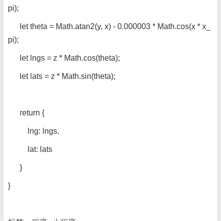
pi);
let theta = Math.atan2(y, x) - 0.000003 * Math.cos(x * x_
pi);
let lngs = z * Math.cos(theta);
let lats = z * Math.sin(theta);
return {
lng: lngs,
lat: lats
}
}