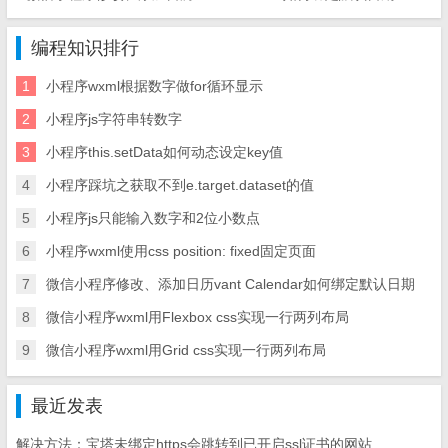
编程知识排行
1
小程序wxml根据数字做for循环显示
2
小程序js字符串转数字
3
小程序this.setData如何动态设定key值
4
小程序踩坑之获取不到e.target.dataset的值
5
小程序js只能输入数字和2位小数点
6
小程序wxml使用css position: fixed固定页面
7
微信小程序修改、添加日历vant Calendar如何绑定默认日期
8
微信小程序wxml用Flexbox css实现一行两列布局
9
微信小程序wxml用Grid css实现一行两列布局
最近发表
解决方法：宝塔未绑定https会跳转到已开启ssl证书的网站