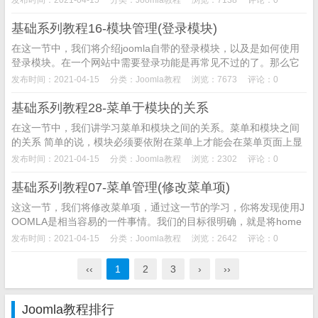
基础系列教程16-模块管理(登录模块)
在这一节中，我们将介绍joomla自带的登录模块，以及是如何使用
登录模块。在一个网站中需要登录功能是再常见不过的了。那么它
是如何实现的呢？这就需要到登录模块了。...
发布时间：2021-04-15
分类：
Joomla教程
浏览：7673
评论：0
基础系列教程28-菜单于模块的关系
在这一节中，我们讲学习菜单和模块之间的关系。菜单和模块之间
的关系 简单的说，模块必须要依附在菜单上才能会在菜单页面上显
示出来。它们之间存在着依附与被依附的关系。...
发布时间：2021-04-15
分类：
Joomla教程
浏览：2302
评论：0
基础系列教程07-菜单管理(修改菜单项)
这这一节，我们将修改菜单项，通过这一节的学习，你将发现使用J
OOMLA是相当容易的一件事情。我们的目标很明确，就是将home
这个菜单项改成主页。操作过程如下：...
发布时间：2021-04-15
分类：
Joomla教程
浏览：2642
评论：0
‹‹
1
2
3
›
››
Joomla教程排行