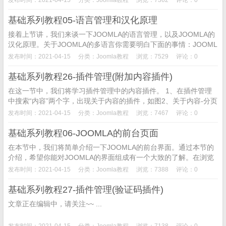
基础系列教程05-语言管理和汉化原理
接着上节讲，我们来谈一下JOOMLA的语言管理，以及JOOMLA的
汉化原理。关于JOOMLA的多语言你需要明白下面的事情：JOOML
A是一个多语言程序，他现在已...
发布时间：2021-04-15
分类：
Joomla教程
浏览：7529
评论：0
基础系列教程26-插件管理(附加内容插件)
在这一节中，我们将学习插件管理中的内容插件。 1、在插件管理
中搜索“内容”两个字，出现关于内容的插件，如图2、关于内容-分页
符插件的介绍：下面是我们准备好的一...
发布时间：2021-04-15
分类：
Joomla教程
浏览：7467
评论：0
基础系列教程06-JOOMLA的前台页面
在本节中，我们将简单介绍一下JOOMLA的前台界面。通过本节的
介绍，希望你能对JOOMLA的界面组成有一个大致的了解。在浏览
器中输入http://localhost...
发布时间：2021-04-15
分类：
Joomla教程
浏览：7388
评论：0
基础系列教程27-插件管理(验证码插件)
文章正在编辑中，请关注~~ ...
发布时间：2021-04-15
分类：
Joomla教程
浏览：7138
评论：0