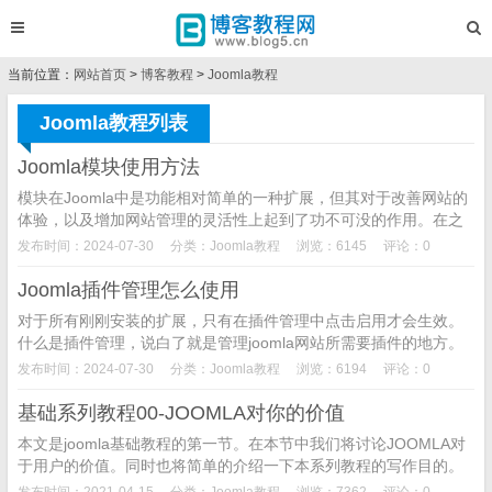
当前位置：
网站首页
>
博客教程
>
Joomla教程
Joomla教程列表
Joomla模块使用方法
模块在Joomla中是功能相对简单的一种扩展，但其对于改善网站的
体验，以及增加网站管理的灵活性上起到了功不可没的作用。在之
前，我们已经使用过了一些模块来实现一些效果，在这一节，我
发布时间：2024-07-30
分类：
Joomla教程
浏览：6145
评论：0
们...
Joomla插件管理怎么使用
对于所有刚刚安装的扩展，只有在插件管理中点击启用才会生效。
什么是插件管理，说白了就是管理joomla网站所需要插件的地方。
这一节中，我们将介绍什么是插件管理。插件管理怎么使用1、...
发布时间：2024-07-30
分类：
Joomla教程
浏览：6194
评论：0
基础系列教程00-JOOMLA对你的价值
本文是joomla基础教程的第一节。在本节中我们将讨论JOOMLA对
于用户的价值。同时也将简单的介绍一下本系列教程的写作目的。
同时也会对本系列教程中的相关规则进行一下说明...
发布时间：2021-04-15
分类：
Joomla教程
浏览：7362
评论：0